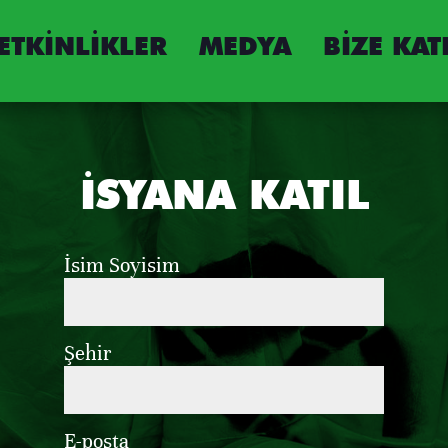
ETKINLIKLER
MEDYA
BIZE KAT
İSYANA KATIL
İsim Soyisim
Şehir
E-posta