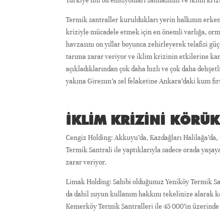
Türkiye’nin bu emisyonları salmasının ve iklim krizi
Termik santraller kuruldukları yerin halkının erken
kriziyle mücadele etmek için en önemli varlığa, or
havzasını on yıllar boyunca zehirleyerek telafisi gü
tarıma zarar veriyor ve iklim krizinin etkilerine karş
açıkladıklarından çok daha hızlı ve çok daha dehşetl
yakına Giresun’a sel felaketine Ankara’daki kum fı
İKLIM KRIZINI KÖRÜ
Cengiz Holding: Akkuyu’da, Kazdağları Halilağa’da,
Termik Santrali ile yaptıklarıyla sadece orada yaşa
zarar veriyor.
Limak Holding: Sahibi olduğunuz Yeniköy Termik Santra
da dahil suyun kullanım hakkını tekelinize alarak ko
Kemerköy Termik Santralleri ile 45 000’in üzerind