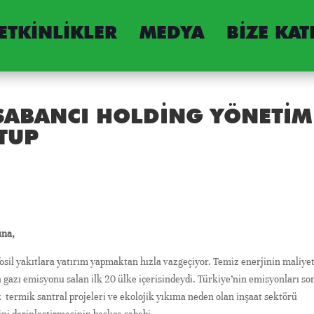
ETKINLIKLER
MEDYA
BIZE KAT
 SABANCI HOLDING YÖNETIM
TUP
m
ına,
sil yakıtlara yatırım yapmaktan hızla vazgeçiyor. Temiz enerjinin maliyet
 gazı emisyonu salan ilk 20 ülke içerisindeydi. Türkiye’nin emisyonları so
ız termik santral projeleri ve ekolojik yıkıma neden olan inşaat sektörü