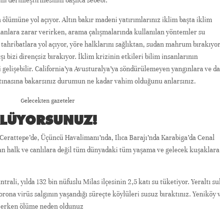
ni derinleştirmesinin başlıca sebebi.
 ölümüne yol açıyor. Altın bakır madeni yatırımlarınız iklim başta iklim
manlara zarar verirken, arama çalışmalarında kullanılan yöntemler su
ç tahribatlara yol açıyor, yöre halklarını sağlıktan, sudan mahrum bırakıyor
ı bizi dirençsiz bırakıyor. İklim krizinin etkileri bilim insanlarının
i gelişebilir. California’ya Avusturalya’ya söndürülemeyen yangınlara ve d
rtınasına bakarsınız durumun ne kadar vahim olduğunu anlarsınız.
Gelecekten gazeteler
KLÜYORSUNUZ!
 Cerattepe’de, Üçüncü Havalimanı’nda, Ilıca Barajı’nda Karabiga’da Cenal
yan halk ve canlılara değil tüm dünyadaki tüm yaşama ve gelecek kuşaklara
li, yılda 132 bin nüfuslu Milas ilçesinin 2,5 katı su tüketiyor. Yeraltı su
rona virüs salgının yaşandığı süreçte köylüleri susuz bıraktınız. Yeniköy 
e erken ölüme neden oldunuz