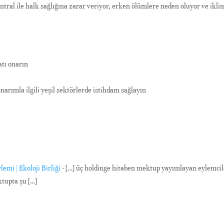
ntral ile halk sağlığına zarar veriyor, erken ölümlere neden oluyor ve ikli
atı onarın
arımla ilgili yeşil sektörlerde istihdam sağlayın
lemi | Ekoloji Birliği
- […] üç holdinge hitaben mektup yayımlayan eylemcil
ktupta şu […]