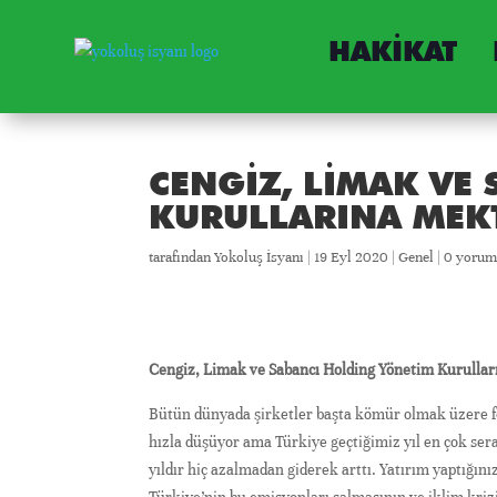
HAKIKAT
CENGIZ, LIMAK VE
KURULLARINA MEK
tarafından
Yokoluş İsyanı
|
19 Eyl 2020
|
Genel
|
0 yoru
Cengiz, Limak ve Sabancı Holding Yönetim Kurullar
Bütün dünyada şirketler başta kömür olmak üzere fo
hızla düşüyor ama Türkiye geçtiğimiz yıl en çok sera
yıldır hiç azalmadan giderek arttı. Yatırım yaptığın