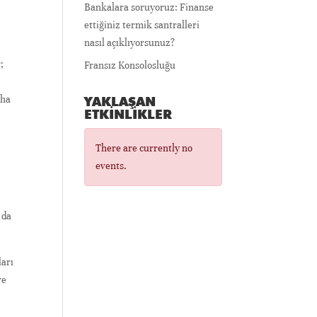
Bankalara soruyoruz: Finanse
ettiğiniz termik santralleri
nasıl açıklıyorsunuz?
;
Fransız Konsolosluğu
aha
YAKLAŞAN
ETKINLIKLER
There are currently no
events.
 da
ları
ve